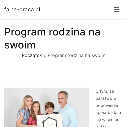
Przejdź
fajna-praca.pl
do
treści
Program rodzina na
swoim
Początek
Program rodzina na swoim
O tym, że
państwo w
odpowiedni
sposób stara
się wspierać
rodziny