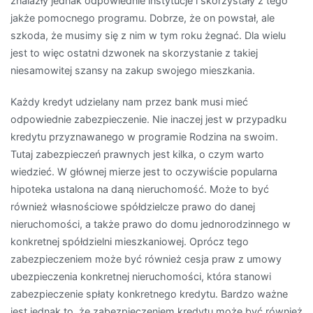
znalazły jednak odpowiednie instytucje i skorzystały z tego
jakże pomocnego programu. Dobrze, że on powstał, ale
szkoda, że musimy się z nim w tym roku żegnać. Dla wielu
jest to więc ostatni dzwonek na skorzystanie z takiej
niesamowitej szansy na zakup swojego mieszkania.
Każdy kredyt udzielany nam przez bank musi mieć
odpowiednie zabezpieczenie. Nie inaczej jest w przypadku
kredytu przyznawanego w programie Rodzina na swoim.
Tutaj zabezpieczeń prawnych jest kilka, o czym warto
wiedzieć. W głównej mierze jest to oczywiście popularna
hipoteka ustalona na daną nieruchomość. Może to być
również własnościowe spółdzielcze prawo do danej
nieruchomości, a także prawo do domu jednorodzinnego w
konkretnej spółdzielni mieszkaniowej. Oprócz tego
zabezpieczeniem może być również cesja praw z umowy
ubezpieczenia konkretnej nieruchomości, która stanowi
zabezpieczenie spłaty konkretnego kredytu. Bardzo ważne
jest jednak to, że zabezpieczeniem kredytu może być również