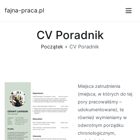
Przejdź
fajna-praca.pl
do
treści
CV Poradnik
Początek
CV Poradnik
Miejsca zatrudnienia
(miejsca, w których do tej
pory pracowaliśmy –
udokumentowane), te
również wymieniamy w
odwrotnym porządku
chronologicznym,