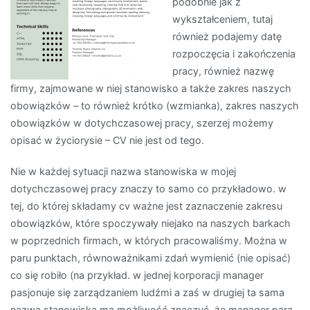
podobnie jak z
wykształceniem, tutaj
również podajemy datę
rozpoczęcia i zakończenia
pracy, również nazwę
firmy, zajmowane w niej stanowisko a także zakres naszych
obowiązków – to również krótko (wzmianka), zakres naszych
obowiązków w dotychczasowej pracy, szerzej możemy
opisać w życiorysie – CV nie jest od tego.
Nie w każdej sytuacji nazwa stanowiska w mojej
dotychczasowej pracy znaczy to samo co przykładowo. w
tej, do której składamy cv ważne jest zaznaczenie zakresu
obowiązków, które spoczywały niejako na naszych barkach
w poprzednich firmach, w których pracowaliśmy. Można w
paru punktach, równoważnikami zdań wymienić (nie opisać)
co się robiło (na przykład. w jednej korporacji manager
pasjonuje się zarządzaniem ludźmi a zaś w drugiej ta sama
nazwa stanowiska ma możliwość znaczyć, że manager para