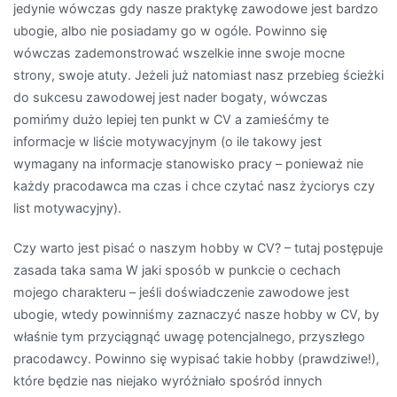
jedynie wówczas gdy nasze praktykę zawodowe jest bardzo
ubogie, albo nie posiadamy go w ogóle. Powinno się
wówczas zademonstrować wszelkie inne swoje mocne
strony, swoje atuty. Jeżeli już natomiast nasz przebieg ścieżki
do sukcesu zawodowej jest nader bogaty, wówczas
pomińmy dużo lepiej ten punkt w CV a zamieśćmy te
informacje w liście motywacyjnym (o ile takowy jest
wymagany na informacje stanowisko pracy – ponieważ nie
każdy pracodawca ma czas i chce czytać nasz życiorys czy
list motywacyjny).
Czy warto jest pisać o naszym hobby w CV? – tutaj postępuje
zasada taka sama W jaki sposób w punkcie o cechach
mojego charakteru – jeśli doświadczenie zawodowe jest
ubogie, wtedy powinniśmy zaznaczyć nasze hobby w CV, by
właśnie tym przyciągnąć uwagę potencjalnego, przyszłego
pracodawcy. Powinno się wypisać takie hobby (prawdziwe!),
które będzie nas niejako wyróżniało spośród innych